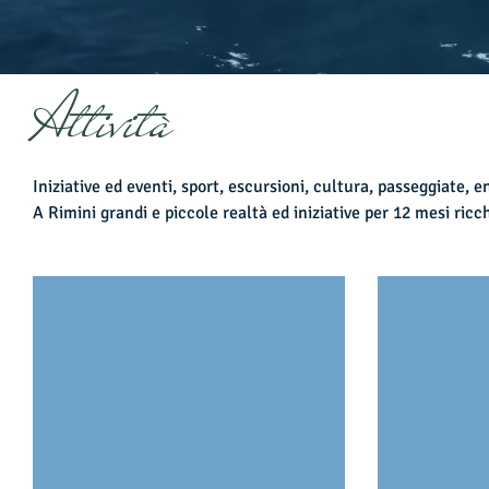
Attività
Iniziative ed eventi, sport, escursioni, cultura, passeggiate,
A Rimini grandi e piccole realtà ed iniziative per 12 mesi ricc
Eventi ed informazioni
La spiag
Rimini
Sabbia
Eventi
morbida
e
sottile,
fondali
bassi
e
sicuri.
Una